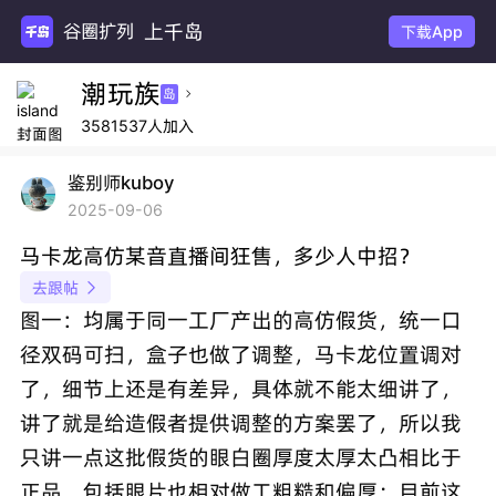
上千岛
谷圈扩列
下载App
潮玩族
岛

3581537人加入
鉴别师kuboy
2025-09-06
马卡龙高仿某音直播间狂售，多少人中招？
去跟帖

图一：均属于同一工厂产出的高仿假货，统一口
径双码可扫，盒子也做了调整，马卡龙位置调对
了，细节上还是有差异，具体就不能太细讲了，
讲了就是给造假者提供调整的方案罢了，所以我
只讲一点这批假货的眼白圈厚度太厚太凸相比于
正品，包括眼片也相对做工粗糙和偏厚；目前这