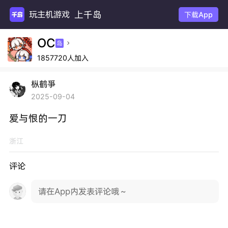
上千岛
玩主机游戏
下载App
OC
岛

1857720人加入
枞鹤爭
2025-09-04
爱与恨的一刀
浙江
评论
请在App内发表评论哦～