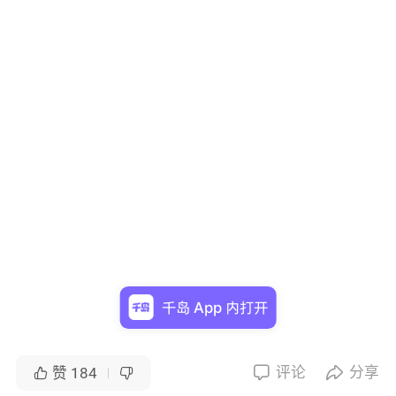
千岛 App 内打开
评论
分享


赞
184

