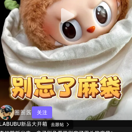
圈圈酱
关注
LABUBU新品大开箱
去跟帖
