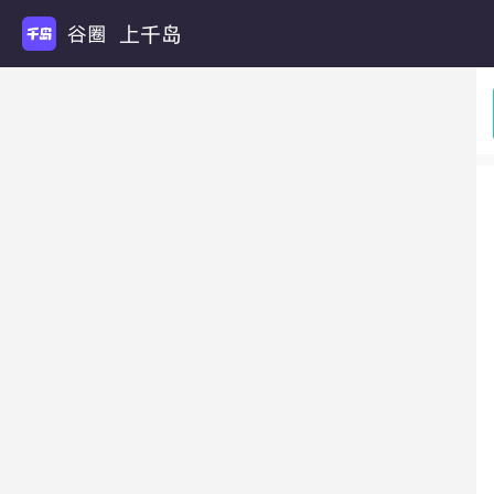
上千岛
谷圈扩列