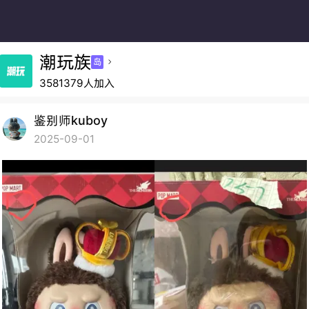
潮玩族
岛

3581379人加入
鉴别师kuboy
2025-09-01