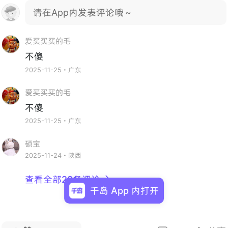
请在App内发表评论哦～
爱买买买的毛
不傻
2025-11-25・广东
爱买买买的毛
不傻
2025-11-25・广东
硕宝
2025-11-24・陕西
查看全部28条评论

千岛 App 内打开