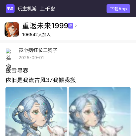
上千岛
玩主机游戏
下载App
重返未来1999
岛

106542人加入
丧心病狂长二狗子
2025-09-01
拨雪寻春
依旧是我流古风37我搬我搬