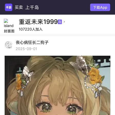
上千岛
买卖小
下载App
重返未来1999
岛

107220人加入
丧心病狂长二狗子
2025-09-01