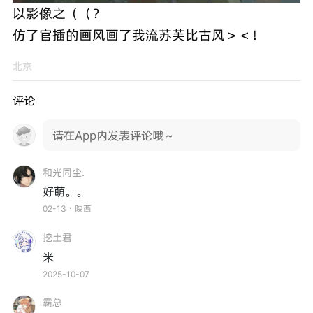
以影像之（（？
仿了官插的画风画了我流苏芙比古风＞＜！
北京
评论
请在App内发表评论哦～
和光同尘.
好萌。。
02-13・陕西
挖土君
米
2025-10-07
霸总