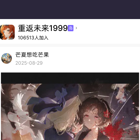
重返未来1999
岛

106513人加入
芒夏想吃芒果
2025-08-29