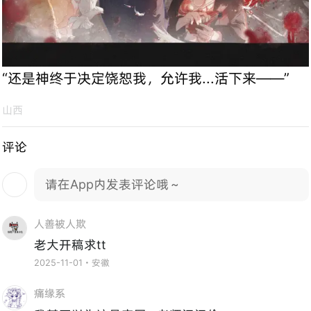
“还是神终于决定饶恕我，允许我...活下来——”
山西
评论
请在App内发表评论哦～
人善被人欺
老大开稿求tt
2025-11-01・安徽
痛缘系