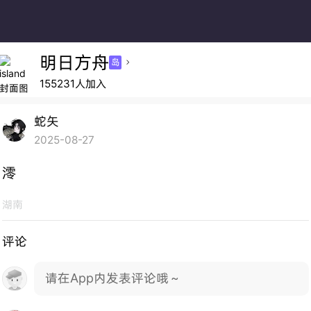
明日方舟
岛

155231人加入
蛇矢
2025-08-27
澪
湖南
评论
请在App内发表评论哦～