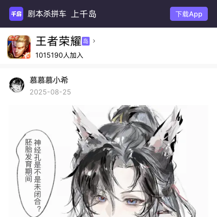
上千岛
剧本杀拼车
下载App
王者荣耀
岛

1015190人加入
慕慕慕小希
2025-08-25