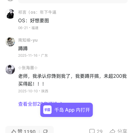
祁言（os：年下牛逼
OS：好想要图
06-21・福建
南知喻-yu
蹲蹲
2025-11-16・广东
⊹张海墨⊹
老师，我承认你馋到我了，我要蹲开搞，未超200我
买得起！！！
2025-10-10・陕西
查看全部29条评论

千岛 App 内打开
29
分享


赞
1190

