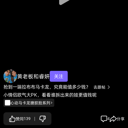
黄老板和睿妍
关注
抢到一端拉布布马卡龙，究竟能值多少钱？
去跟帖

小情侣欧气大PK，看看谁拆出来的娃更值钱呢
心动马卡龙搪胶脸系列
赞同
139
4
分享