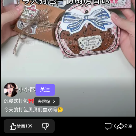
小小酥
关注
沉浸式打包🎀
去跟帖

今天的打包贝贝们喜欢吗🤔
赞同
139
10
分享