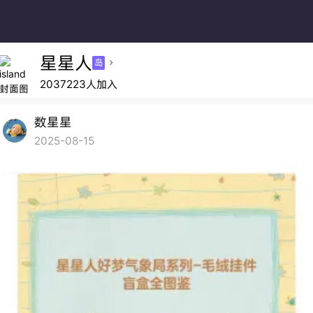
星星人
岛

2037223人加入
数星星
2025-08-15