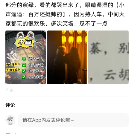
部分的演绎，看的都哭出来了，眼睛湿湿的【小
声逼逼：百万还挺帅的】，因为熟人车，中间大
家都玩的很欢乐，多次笑场，忍不了一点
广东
评论
请在App内发表评论哦～