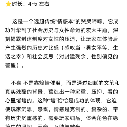
⭐️时长：4-5 左右
这是一个远超传统“情感本”的哭哭啼啼，它成
功升华到了社会历史与女性命运的宏大主题，深
刻揭露封建制度对女性的压迫，让玩家在体验后
产生强烈的历史对比感（感叹当下男女平等、生
活之幸）和社会反思（对封建残余、性别偏见的
警醒）。
不喜 不是靠煽情催泪，而是通过细腻的文笔和
真实残酷的背景，营造出一种沉重、压抑、看的
心里堵堵的。这种“堵”恰恰是成功的体现，它迫
使玩家沉思、感慨。情感是克制的、复杂的、带
有历史沉重感的，需要玩家细品，体会角色在绝
境中的坚韧、无奈、互助与微光