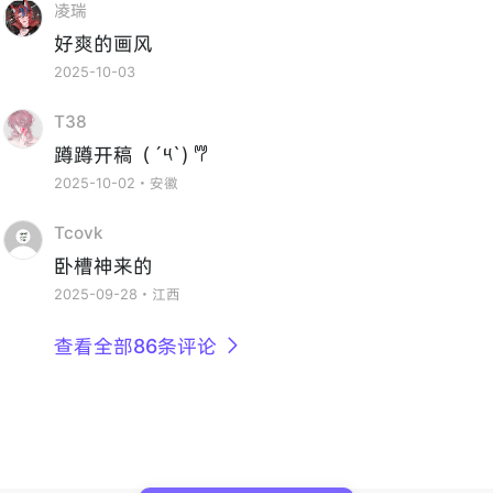
凌瑞
好爽的画风
2025-10-03
T38
蹲蹲开稿（´༥`) 𐂐
2025-10-02・安徽
Tcovk
卧槽神来的
2025-09-28・江西
查看全部86条评论
