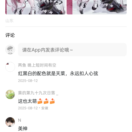
山东
评论
请在App内发表评论哦～
两鱼 晚上短时间有空
红黑白的配色就是天菜，永远扣人心弦
2025-08-12
葵的第九十九次日落＿
这也太萌🍰🍰🍰
2025-08-12・安徽
N
美神