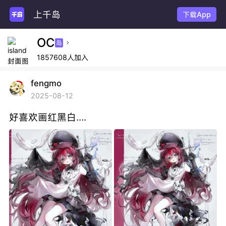
上千岛
下载App
OC
岛

1857608人加入
fengmo
2025-08-12
好喜欢画红黑白....