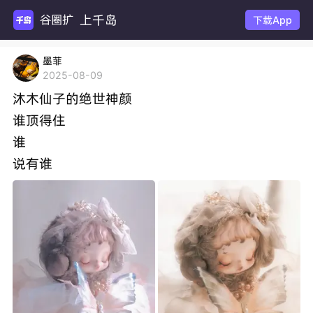
上千岛
谷圈扩列
下载App
墨菲
2025-08-09
沐木仙子的绝世神颜
谁顶得住
谁
说有谁