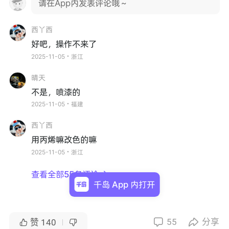
请在App内发表评论哦～
西丫西
好吧，操作不来了
2025-11-05・浙江
晴天
不是，喷漆的
2025-11-05・福建
西丫西
用丙烯嘛改色的嘛
2025-11-05・浙江
查看全部55条评论

千岛 App 内打开
55
分享


赞
140

