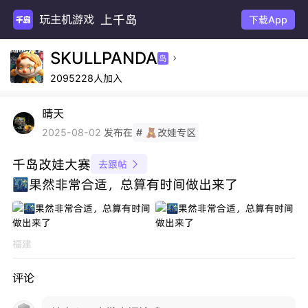
上千岛
玩主机游戏
下载App
SKULLPANDA
岛

2095228人加入
晴天
发布在
2025-08-02
# 🧸改娃专区
千岛改娃大赛
去跟帖

🌃果然非常合适，总算有时间做出来了
福建
评论