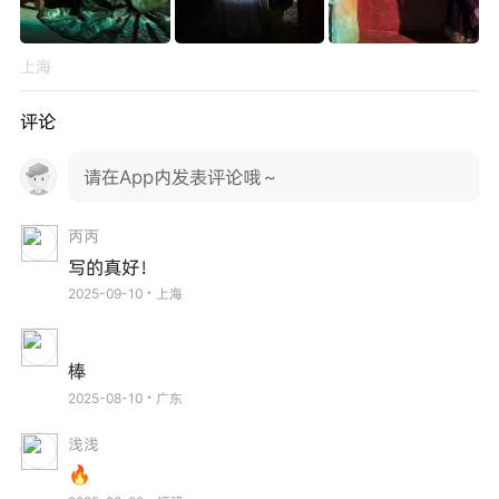
上海
评论
请在App内发表评论哦～
丙丙
写的真好！
2025-09-10・上海
ㅤㅤㅤㅤ
棒
2025-08-10・广东
浅浅
🔥