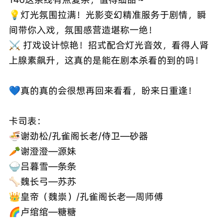
💡灯光氛围拉满！光影变幻精准服务于剧情，瞬
间带你入戏，氛围感营造堪称一绝！
⚔ 打戏设计惊艳！招式配合灯光音效，看得人肾
上腺素飙升，这真的是能在剧本杀看的到的吗！
💙真的真的会很想再回来看看，盼来日重逢！
卡司表：
🍜谢劲松/孔雀阁长老/侍卫—砂器
🥕谢澄澄—源妹
🍚吕暮雪—条条
🦴魏长弓—苏苏
👑皇帝（魏崇）/孔雀阁长老—周师傅
🌈卢绾绾—糖糖