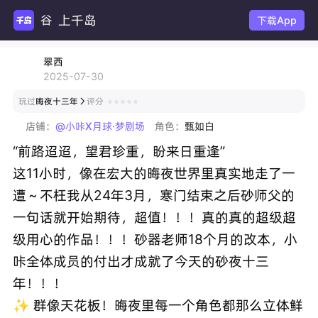
上千岛
下载App
翠西
2025-07-30
玩过
晦夜十三年
评分

店铺：
@小咔X月球·梦剧场
角色：
甄如白
“前路迢迢，望君珍重，盼来日重逢”
这11小时，像在宏大的晦夜世界里真实地走了一
遭～不枉我从24年3月，寒门结束之后砂师父的
一句话就开始期待，超值！！！真的真的超级超
级用心的作品！！！砂器老师18个月的改本，小
咔全体成员的付出才成就了今天的砂夜十三
年！！！
✨ 群像天花板！晦夜里每一个角色都那么立体鲜