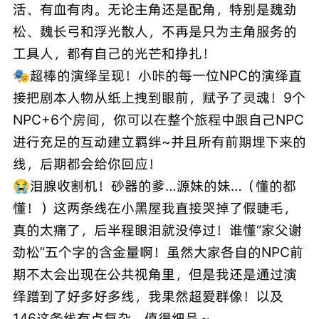
活、有血有肉。无论主角还是配角，特别是魏劲
松、魏长弓和浮光散人，不再是只为主角服务的
工具人，都有自己的光芒和挣扎！
🎭超棒的演绎呈现！小咔的每一位NPC的演绎直
接把剧本人物从纸上拽到眼前，赋予了灵魂！9个
NPC+6个房间，你可以在整个旅程中跟自己NPC
进行充足的互动建立羁绊~并且所有前期埋下来的
线，后期都会给你回应！
😭泪腺收割机！砂器的爹…源妹的妹…（懂的都
懂！）这两条线在小黑屋我直接哭掉了假睫毛，
真的太痛了，后半程眼泪就没停过！谁懂“家父谢
劲松”五个字的含金量啊！虽然大家各自的NPC前
期不太会出现在公共视角里，但是我还是通过演
绎蹭到了好多好多线，我果然超爱群像！以及
146这条线有点复杂，值得细品～