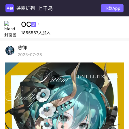
上千岛
谷圈扩列
下载App
OC
岛

1855567人加入
慈御
2025-07-28