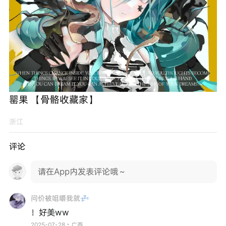
罂果 【骨骼收藏家】
浙江
评论
请在App内发表评论哦～
问价被咀嚼我就💤
！好美ww
2025-07-28・广西