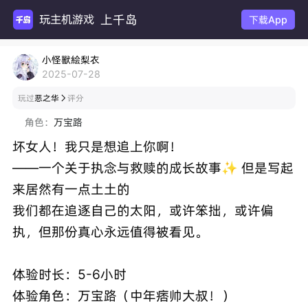
上千岛
玩主机游戏
下载App
小怪獸絵梨衣
2025-07-28
玩过
恶之华
评分

角色：
万宝路
坏女人！我只是想追上你啊！
——一个关于执念与救赎的成长故事✨ 但是写起
来居然有一点土土的
我们都在追逐自己的太阳，或许笨拙，或许偏
执，但那份真心永远值得被看见。
体验时长：5-6小时
体验角色：万宝路（中年痞帅大叔！）