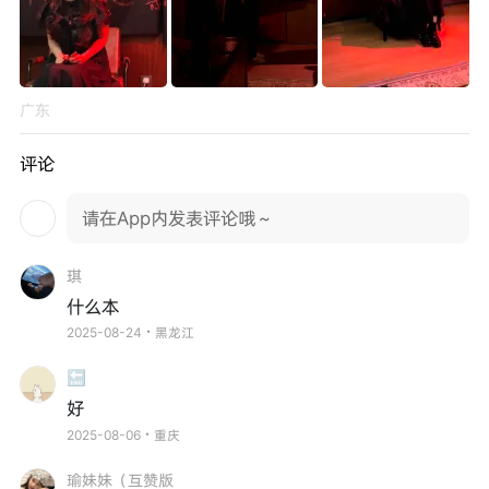
广东
评论
请在App内发表评论哦～
琪
什么本
2025-08-24・黑龙江
🔚
好
2025-08-06・重庆
瑜妹妹（互赞版