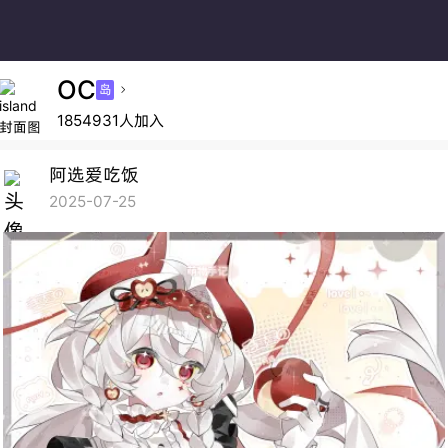
OC
岛

1854931人加入
阿选爱吃饭
2025-07-25