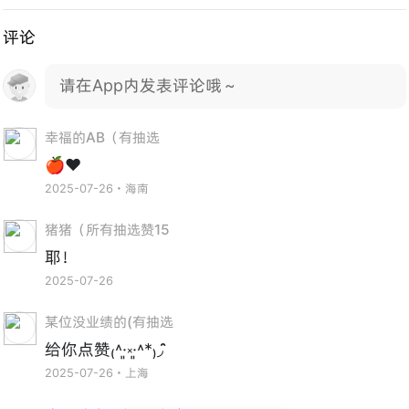
评论
请在App内发表评论哦～
幸福的AB（有抽选
🍎❤️
2025-07-26・海南
猪猪（所有抽选赞15
耶！
2025-07-26
某位没业绩的(有抽选
给你点赞₍˄·͈༝·͈˄*₎◞ ̑̑
2025-07-26・上海