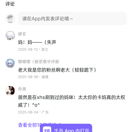
评论
请在App内发表评论哦～
肆玄
妈！妈——（失声
2025-08-12・浙江
樱嘤嘤（被恶意中评版
老大我是您的粉丝啊老大（轻轻跪下）
2025-08-06・福建
乔溯
居然是在xhs刷到过的妈咪！太太你的卡妈真的太权
威了！^o^
2025-08-04・广东
查看全部18条评论

千岛 App 内打开