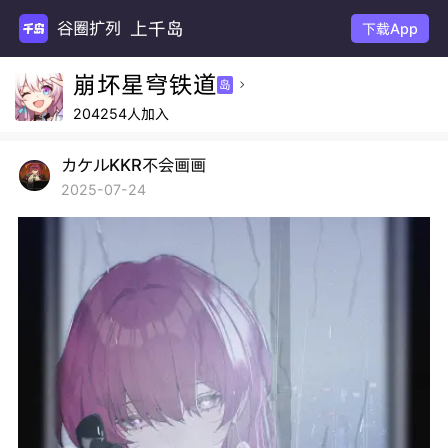
上千岛
谷圈扩列
下载App
崩坏星穹铁道
岛

204254人加入
カケルKKR不会画画
2025-07-24