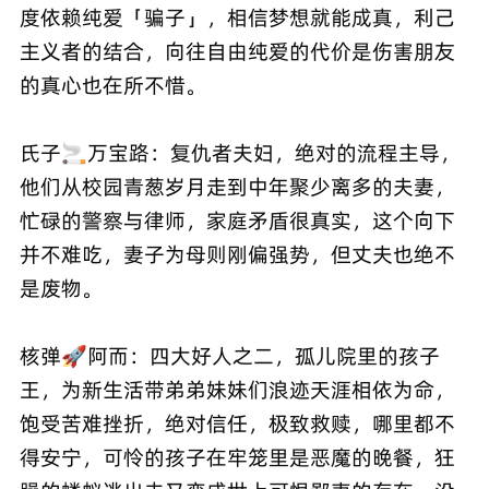
度依赖纯爱「骗子」，相信梦想就能成真，利己
主义者的结合，向往自由纯爱的代价是伤害朋友
的真心也在所不惜。
氏子🚬万宝路：复仇者夫妇，绝对的流程主导，
他们从校园青葱岁月走到中年聚少离多的夫妻，
忙碌的警察与律师，家庭矛盾很真实，这个向下
并不难吃，妻子为母则刚偏强势，但丈夫也绝不
是废物。
核弹🚀阿而：四大好人之二，孤儿院里的孩子
王，为新生活带弟弟妹妹们浪迹天涯相依为命，
饱受苦难挫折，绝对信任，极致救赎，哪里都不
得安宁，可怜的孩子在牢笼里是恶魔的晚餐，狂