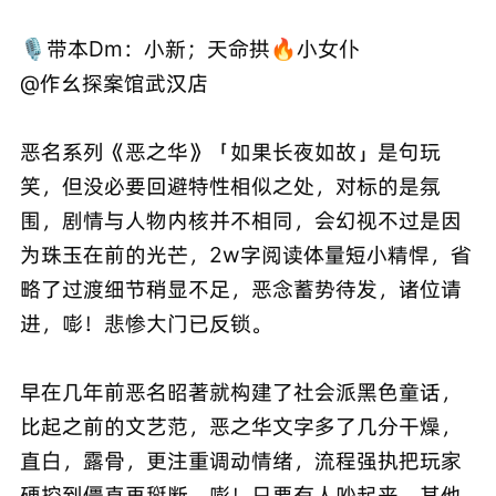
🎙️带本Dm：小新；天命拱🔥小女仆
@作幺探案馆武汉店
恶名系列《恶之华》「如果长夜如故」是句玩
笑，但没必要回避特性相似之处，对标的是氛
围，剧情与人物内核并不相同，会幻视不过是因
为珠玉在前的光芒，2w字阅读体量短小精悍，省
略了过渡细节稍显不足，恶念蓄势待发，诸位请
进，嘭！悲惨大门已反锁。
早在几年前恶名昭著就构建了社会派黑色童话，
比起之前的文艺范，恶之华文字多了几分干燥，
直白，露骨，更注重调动情绪，流程强执把玩家
硬控到僵直再掰断，嘭！只要有人吵起来，其他