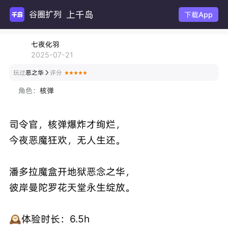
上千岛
谷圈扩列
下载App
七夜化羽
2025-07-21
玩过
恶之华
评分

角色：
核弹
司令官，核弹爆炸才绚烂，
今夜恶魔狂欢，无人生还。
潘多拉魔盒开地狱恶念之华，
彼岸曼陀罗花天堂永生绽放。
🕰️体验时长：6.5h