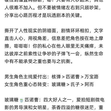
人很难不加入。但不要被情绪左右到只顾吵架，
分享出心路历程才是玩透剧本的关键。
撕开了人性现实的阴暗面，剧情环环相扣，文字
直击人心，用视角差，信息差把角色按在地上摩
擦，嘭嘭嘭！你的私心在他人眼里无关痛痒，未
达彼岸之前索性让争吵的子弹飞一会，纵然生命
中有不能承受之重也要与之抗衡。
男生角色主纯爱付出：核弹＞匹诺曹＞万宝路
女生角色重心态转变：玻璃糖＞氏子＞阿而
玻璃糖🍵匹诺曹：四大好人之一，爱拍短剧微电
影的男导演和女明星，茶香四溢的糖很迷茫，重