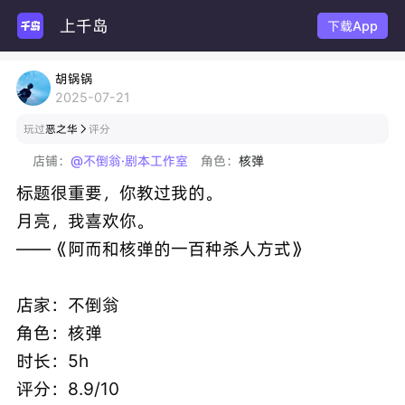
上千岛
卡
下载App
胡锅锅
2025-07-21
玩过
恶之华
评分

店铺：
@不倒翁·剧本工作室
角色：
核弹
标题很重要，你教过我的。
月亮，我喜欢你。
——《阿而和核弹的一百种杀人方式》
店家：不倒翁
角色：核弹
时长：5h
评分：8.9/10