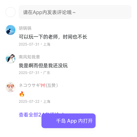
请在App内发表评论哦～
胡锅锅
可以玩一下的老师，时间也不长
2025-07-31・上海
南风知我意
我是啊而但是我还没玩
2025-07-31・广东
ネコウサギ🎀(互赞）
🔥
2025-07-22・上海
查看全部24条评论

千岛 App 内打开