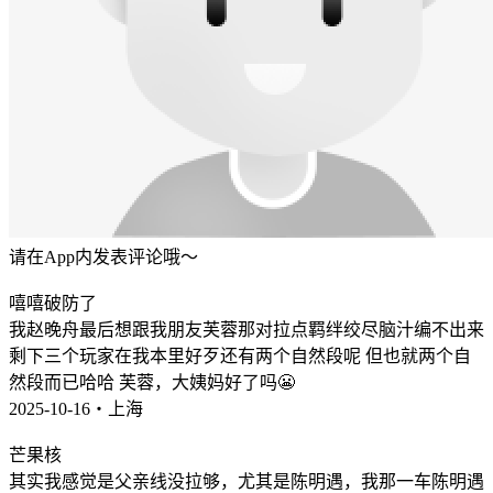
请在App内发表评论哦～
嘻嘻破防了
我赵晚舟最后想跟我朋友芙蓉那对拉点羁绊绞尽脑汁编不出来
剩下三个玩家在我本里好歹还有两个自然段呢 但也就两个自
然段而已哈哈 芙蓉，大姨妈好了吗😬
2025-10-16・上海
芒果核
其实我感觉是父亲线没拉够，尤其是陈明遇，我那一车陈明遇