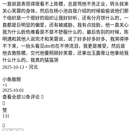
一直就是表现得很看不上陈稷，总是骂他不务正业，转头就来
关心芙蓉的身体，然后在杨小池自我介绍的时候偷偷说他们那
个组织是一个很好的组织让我好好听，还有分月饼什么的，一
直都是巨明显的偏爱，还有被威胁，我有点挂脸，他一直关心
我为什么脸色难看是不是不舒服什么的，最后告别的时候，陈
明遇和其他人说完才和芙蓉说，说了好多好多好多，我哭得停
不下来，一抬头看见dm也在不停流泪，我更是难受，然后是
他去救陈稷，交代他要照顾好芙蓉，还拿出玉露膏让他拿给我
什么什么的，我真的猛猛哭
2025-10-13・河北
小鱼飯館
+1
2025-10-01
查看全部32条评论


赞
131
