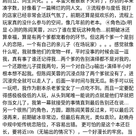
肩而立、同生共死。。。本萤火被狠狠下头到了，抄别的本来
凑字数，好像看了一篇稀烂的同人文。 ③流程参与度低 我打
的店家已经非常会活跃气氛了，前期还算是挺欢乐的，流程上
玩家真的没什么参与的空间，像几年前的老本。 ④角色边c明
显 心测的陈阎芙蓉，2025了谁在爱玩这种角色…前期破冰还
算幸福，算是有两个爹都宠着你的环节。但这两个爹一个是别
人的恋陪，一个有自己的亲儿子（在场玩家）。。。感觉就像
什么呢，我就像他们的宠物一样，平时没事的时候会逗一逗
我，真有事了谁还记得我…两个爹的告别演绎都不是对我的，
一个还跟他儿子提我两句，另一个对自己cp输出+演绎半小时
根本想不起我。但陈阎芙蓉的沉浸点除了两个爹就没有了，进
沉浸完全就可以走人了，后面一半时间与我无瓜。新手可以玩
一玩吧，我作为剧本杀老爹宝女了一点吃不到。而且一定要配
得感极极极低的人玩，从头到尾唯一能说的点就是他们早就把
你当女儿了，我第一幕就接受的事情直到最后告别还在说…
另一个很热门的角色，方圆，跟陈阎芙蓉反过来，可以最后沉
浸再来，前期破冰非常边，但最后有高光，类似袁玠。赵晚舟
中规中矩传统恋陪位，不容易出错。 更可怕的是这个本还巨
长，要将近10h（无输出的情况下），一个好漫长的牢房。 当