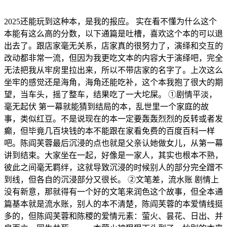
2025还能玩到这种本，是我的报应。 实在看不懂为什么这个
本能有这么高的分数，以下通篇是吐槽，喜欢这个本的可以退
出去了。跟店家毫无关系，店家真的很努力了，演绎和交互的
改动都非常一流，但因为我更吃文本的内容大于演绎吧，完全
无法把我从牢房里拉出来，所以不带店家的名字了。上次这么
坐牢的感觉还是海角，海角还能吃补，这个本我抱了很大的期
望，当车头，摇了整车，结果吃了一大坨屎。 ①剧情平淡，
毫无起伏 第一幕就能猜到结局的本，乱世里一个家庭的故
事，类似红豆。不是说现在的本一定要轰轰烈烈的反转或者发
癫，但毕竟几百块钱的本不能跟在家看免费的百度百科一样
吧。陈阎芙蓉最后沉浸的点也就是父亲认她做女儿，从第一幕
讲到结束。大家坐在一起，好像是一家人，其实也根本不熟，
彼此之间毫无羁绊，这就导致沉浸的时候别人的部分完全蹭不
到线，但各自的沉浸部分又很长。 ②文笔差，流水账 剧情上
没有新意，那就得有一个好的文笔来润色这个故事，但全本通
篇基本就是流水账，别人的本不清楚，陈阎芙蓉的本爱情线挺
多的，但陈阎芙蓉和陈稷的爱情元素：萤火、昙花、日出、并