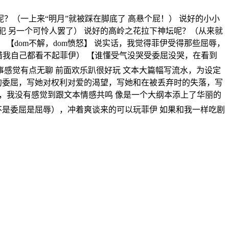
？（一上来“明月”就被踩在脚底了 高悬个屁！） 说好的小小
犯 另一个可怜人罢了） 说好的高岭之花拉下神坛呢？（从来就
【dom不解，dom愤怒】 说实话，我觉得菲伊受得那些屈辱，
没错我自己都看不起菲伊） 【谁懂受气没哭受委屈没哭，在看到
事感觉有点无聊 前面欢乐趴很好玩 文本大篇幅写流水，为设定
的委屈，写她对权利对爱的渴望，写她和在被丢弃时的失落，写
本，我没有感觉到跟文本情感共鸣 像是一个大纲本添上了华丽的
（不是委屈是屈辱），冲着爽谈来的可以玩菲伊 如果和我一样吃剧