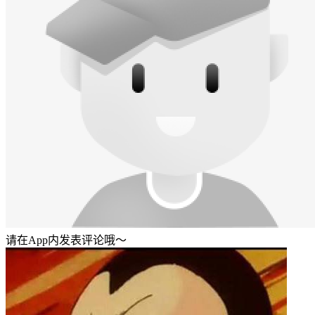
请在App内发表评论哦～