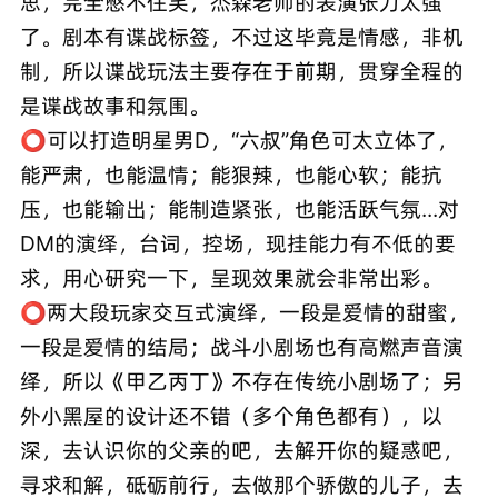
思，完全憋不住笑，杰森老师的表演张力太强
了。剧本有谍战标签，不过这毕竟是情感，非机
制，所以谍战玩法主要存在于前期，贯穿全程的
是谍战故事和氛围。
⭕️可以打造明星男D，“六叔”角色可太立体了，
能严肃，也能温情；能狠辣，也能心软；能抗
压，也能输出；能制造紧张，也能活跃气氛...对
DM的演绎，台词，控场，现挂能力有不低的要
求，用心研究一下，呈现效果就会非常出彩。
⭕️两大段玩家交互式演绎，一段是爱情的甜蜜，
一段是爱情的结局；战斗小剧场也有高燃声音演
绎，所以《甲乙丙丁》不存在传统小剧场了；另
外小黑屋的设计还不错（多个角色都有），以
深，去认识你的父亲的吧，去解开你的疑惑吧，
寻求和解，砥砺前行，去做那个骄傲的儿子，去