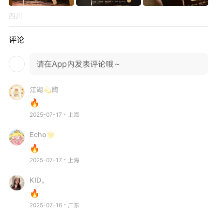
四川
评论
请在App内发表评论哦～
江湖💫陶
🔥
2025-07-17・上海
Echo🌟
🔥
2025-07-17・上海
KID。
🔥
2025-07-16・广东