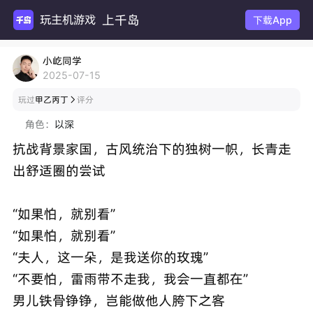
上千岛
玩主机游
下载App
小屹同学
2025-07-15
玩过
甲乙丙丁
评分

角色：
以深
抗战背景家国，古风统治下的独树一帜，长青走
出舒适圈的尝试
“如果怕，就别看”
“如果怕，就别看”
“夫人，这一朵，是我送你的玫瑰”
“不要怕，雷雨带不走我，我会一直都在”
男儿铁骨铮铮，岂能做他人胯下之客