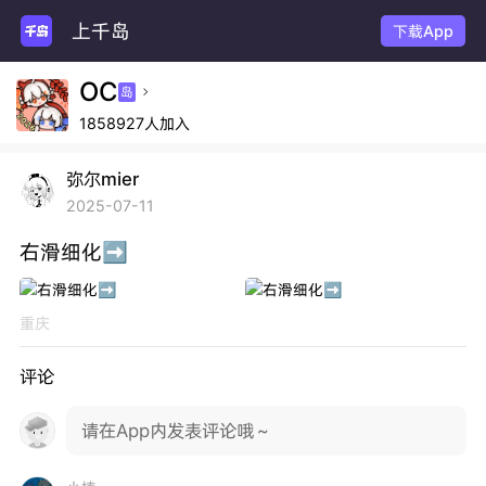
上千岛
下载App
OC
岛

1858927人加入
弥尔mier
2025-07-11
右滑细化➡️
重庆
评论
请在App内发表评论哦～