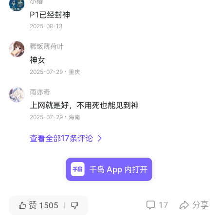
小椿
P1已经封神
2025-08-13
稀饭薄荷叶
神女
2025-07-29・重庆
雨亦奇
上网就是好，不用死也能见到神
2025-07-29・海南
查看全部17条评论

千岛 App 内打开
17
分享


赞
1505

