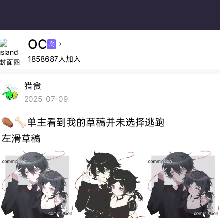
OC
岛

1858687人加入
猎食
2025-07-09
⚰️🦴单主看到我的草稿并未选择逃跑
左滑草稿