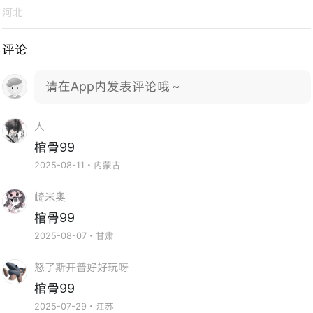
河北
评论
请在App内发表评论哦～
人
棺骨99
2025-08-11・内蒙古
崎米奥
棺骨99
2025-08-07・甘肃
怒了斯开普好好玩呀
棺骨99
2025-07-29・江苏