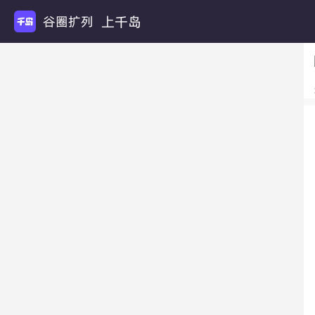
上千岛
谷圈扩列