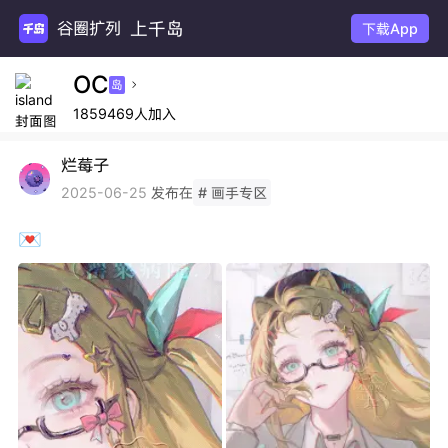
上千岛
谷圈扩列
下载App
OC
岛

1859469人加入
烂莓子
发布在
2025-06-25
# 画手专区
💌