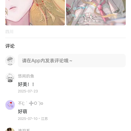
四川
评论
请在App内发表评论哦～
悠闲的鱼
好美！！
2025-07-23
不(;｀➕O´)o
好萌
2025-07-10・江苏
滴泪系