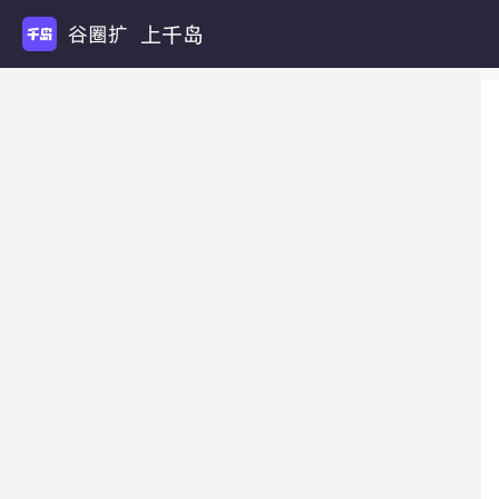
上千岛
谷圈扩列