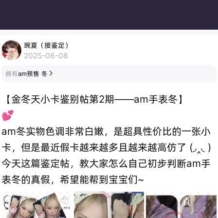
琬夏（接鉴定）
2025-06-08
拥有
am预售 冬

【金冬天小卡鉴别帖第2期——am手表冬】
💕
am冬实物色调非常白嫩，是超具性价比的一张小
卡，但是最近假卡越来越多且越来越高仿了 (◞‸◟ )
今天这篇鉴定帖，教大家怎么自己初步判断am手
表冬的真假，希望能帮到宝宝们~