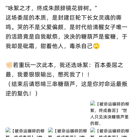
“咏絮之才，终成朱颜辞镜花辞树。”
这场委屈的本质，是封建巨轮下长女灵魂的嘶
鸣。哭的不是父爱偏颇，是时代给清醒女子唯一
的活路竟是自我献祭，泱泱的糖葫芦是蜜糖，于
我却是砒霜，甜着他人，毒杀自己🙄
✊🏻若重玩一次此本，我还选咏絮：百本委屈之
最，我要狠狠输出，憋死我了！！
（结束后请怒啃三串糖葫芦，这是你对命运最叛
逆的复仇！）