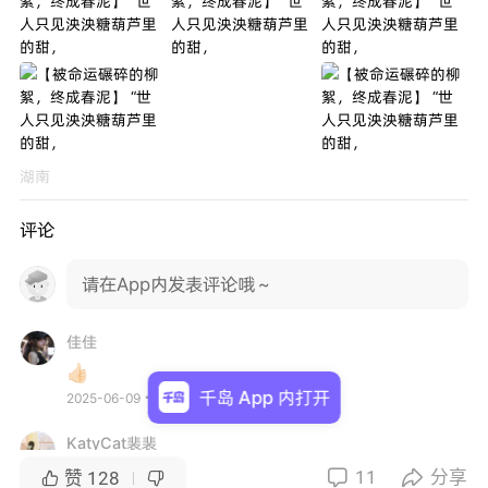
湖南
评论
请在App内发表评论哦～
佳佳
👍🏻
千岛 App 内打开
2025-06-09・上海
KatyCat裴裴
🔥🔥
11
分享


赞
128

