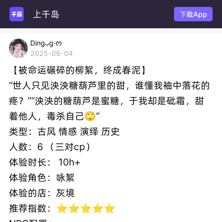
上千岛
下载App
Dingᴗg·ᰔ
2025-06-04
【被命运碾碎的柳絮，终成春泥】
“世人只见泱泱糖葫芦里的甜，谁懂我袖中落花的
疼？”“泱泱的糖葫芦是蜜糖，于我却是砒霜，甜
着他人，毒杀自己🙄”
类型：古风 情感 演绎 历史
人数：6 （三对cp）
体验时长： 10h+
体验角色：咏絮
体验的店：灰境
推荐指数：⭐⭐⭐⭐⭐