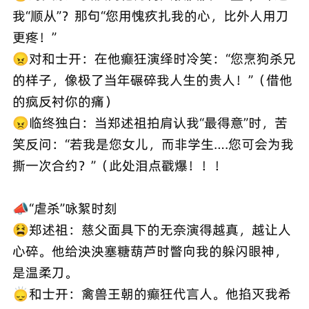
我“顺从”？那句“您用愧疚扎我的心，比外人用刀
更疼！”
😠对和士开：在他癫狂演绎时冷笑：“您烹狗杀兄
的样子，像极了当年碾碎我人生的贵人！”（借他
的疯反衬你的痛）
😠临终独白：当郑述祖拍肩认我“最得意”时，苦
笑反问：“若我是您女儿，而非学生….您可会为我
撕一次合约？”（此处泪点戳爆！！！
📣“虐杀”咏絮时刻
😫郑述祖：慈父面具下的无奈演得越真，越让人
心碎。他给泱泱塞糖葫芦时瞥向我的躲闪眼神，
是温柔刀。
🙂‍↕️和士开：禽兽王朝的癫狂代言人。他掐灭我希