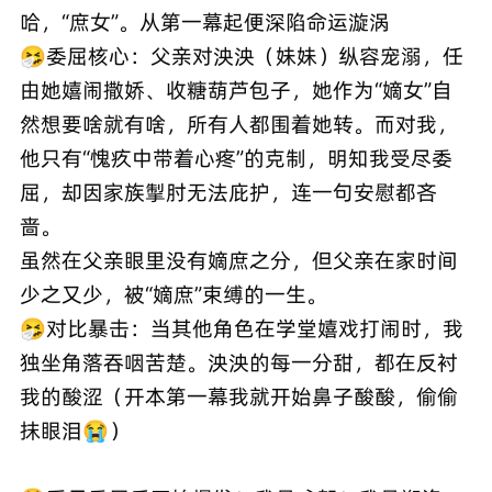
哈，“庶女”。从第一幕起便深陷命运漩涡
🤧委屈核心：父亲对泱泱（妹妹）纵容宠溺，任
由她嬉闹撒娇、收糖葫芦包子，她作为“嫡女”自
然想要啥就有啥，所有人都围着她转。而对我，
他只有“愧疚中带着心疼”的克制，明知我受尽委
屈，却因家族掣肘无法庇护，连一句安慰都吝
啬。
虽然在父亲眼里没有嫡庶之分，但父亲在家时间
少之又少，被“嫡庶”束缚的一生。
🤧对比暴击：当其他角色在学堂嬉戏打闹时，我
独坐角落吞咽苦楚。泱泱的每一分甜，都在反衬
我的酸涩（开本第一幕我就开始鼻子酸酸，偷偷
抹眼泪😭）