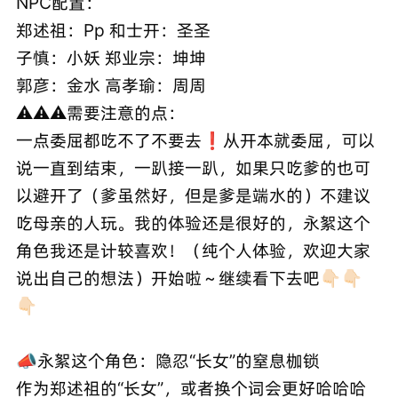
NPC配置：
郑述祖：Pp 和士开：圣圣
子慎：小妖 郑业宗：坤坤
郭彦：金水 高孝瑜：周周
⚠️⚠️⚠️需要注意的点：
一点委屈都吃不了不要去❗️从开本就委屈，可以
说一直到结束，一趴接一趴，如果只吃爹的也可
以避开了（爹虽然好，但是爹是端水的）不建议
吃母亲的人玩。我的体验还是很好的，永絮这个
角色我还是计较喜欢！（纯个人体验，欢迎大家
说出自己的想法）开始啦～继续看下去吧👇🏻👇🏻
👇🏻
📣永絮这个角色：隐忍“长女”的窒息枷锁
作为郑述祖的“长女”，或者换个词会更好哈哈哈