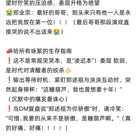
望时狞笑的压迫感，委屈升格为绝望
😭郑业宗：最好的哥哥，到头来只有他一人是永
远把我放在第一位！！！（最后哥哥那段演戏直
接哭的说不出话来😭）
📣给所有咏絮的生存指南
❗️这不是常规哭哭本，是“凌迟本”！委屈 软弱，
是时代对清醒者的绞杀🫵🏻
❗️输出等待时机，紧盯郑述祖与泱泱互动时，突
然起身摔杯：“这糖葫芦，我也曾想要十年！”
（沉默中的爆发最诛心）
❗️当DM复盘说“郑述祖为你骄傲”时，请冷笑：
“可惜..我要的从来不是骄傲，是糖葫芦啊。”（真
的好痛，好痛！！！！）