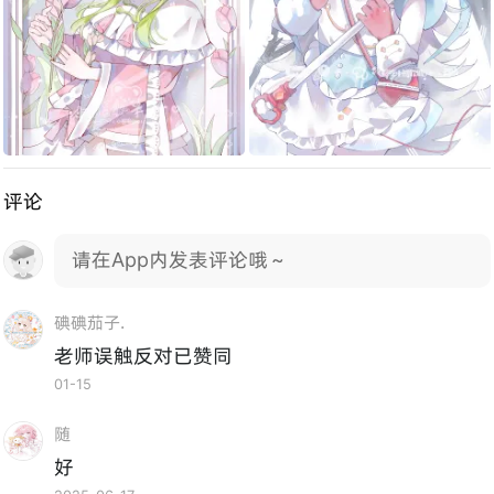
评论
请在App内发表评论哦～
碘碘茄子.
老师误触反对已赞同
01-15
随
好