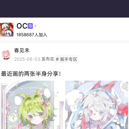
OC
岛

1858687人加入
春见禾
发布在
2025-06-03
# 画手专区
最近画的两张半身分享！