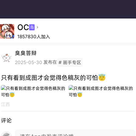
OC
岛

1857830人加入
臭臭答辩
发布在
2025-05-30
# 画手专区
只有看到成图才会觉得色稿灰的可怕😇
江西
评论