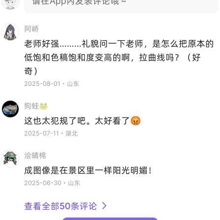
请在App内发表评论哦～
阿峤
老师好强………礼貌问一下老师，是怎么把原本的
低饱和色稿饱和度变高的啊，拉曲线吗？（好
奇）
2025-08-01・山东
狗蛙🐸
这也太犯规了吧。太好看了😡
2025-07-11・湖北
浍晴棉
成图像是在景区里一样阳光明媚！
2025-06-30・山东
查看全部50条评论
