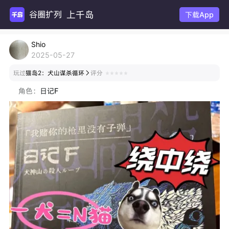
上千岛
谷圈扩列
下载App
Shio
2025-05-27
玩过
猫岛2：犬山谋杀循环
评分

角色：
日记F