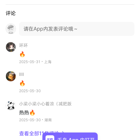
评论
请在App内发表评论哦～
环环
🔥
2025-05-31・上海
Illl
🔥
2025-05-30
小梁小梁小心着凉（减肥版
热热🔥
2025-05-30・湖南
查看全部11条评论

千岛 App 内打开