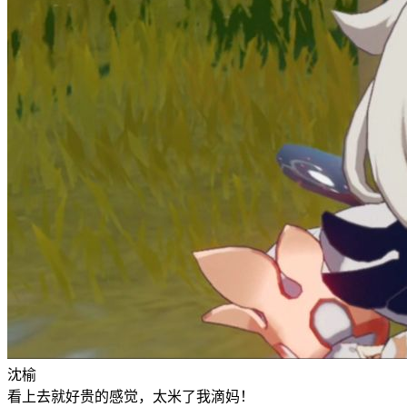
沈榆
看上去就好贵的感觉，太米了我滴妈！