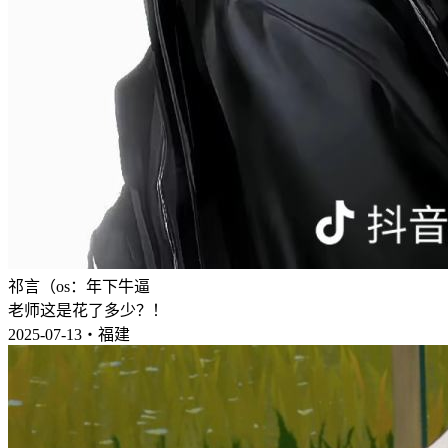
祁言（os：年下牛逼
老师这是花了多少？！
2025-07-13・福建