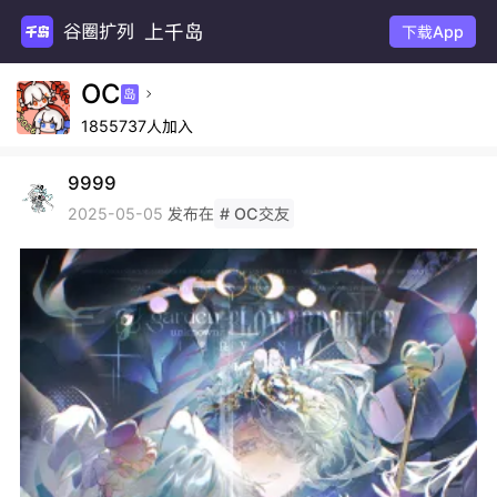
上千岛
谷圈扩列
下载App
OC
岛

1855737人加入
9999
发布在
2025-05-05
# OC交友