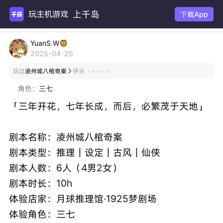
上千岛
玩主机游戏
下载App
YuanS.W🦁
2025-04-25
玩过
凌州城八棺奇案
评分

角色：
三七
「三年开花，七年长成，而后，必繁茂于天地」
剧本名称：凌州城八棺奇案
剧本类型：推理｜设定｜古风｜仙侠
剧本人数：6人（4男2女）
剧本时长：10h
体验店家：月球推理馆·1925梦剧场
体验角色：三七