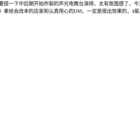
要提一下中后期开始炸裂的声光电舞台演绎，太有氛围感了，今天荒诞
的你》拿给会改本的店家和认真用心的DM，一定是很出效果的，4星