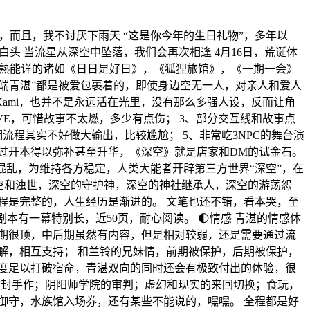
，而且，我不讨厌下雨天 “这是你今年的生日礼物”，多年以
白头 当流星从深空中坠落，我们会再次相逢 4月16日，荒诞体
，耳熟能详的诸如《日日是好日》，《狐狸旅馆》，《一期一会》
端青湛”都是被爱包裹着的，即使身边空无一人，对亲人和爱人
ami，也并不是永远活在光里，没有那么多强人设，反而让角
VE，可惜故事不太燃，多少有点伤； 3、部分交互线和故事点
程其实不好做大输出，比较尴尬； 5、非常吃3NPC的舞台演
过开本得以弥补甚至升华，《深空》就是店家和DM的试金石。
成混乱，为维持各方稳定，人类大能者开辟第三方世界“深空”，在
空和浊世，深空的守护神，深空的神社继承人，深空的游荡怨
程是完整的，人生经历是渐进的。 文笔也还不错，看本哭，至
剧本有一幕特别长，近50页，耐心阅读。 🌓情感 青湛的情感体
期很顶，中后期虽然有内容，但是相对较弱，还是需要通过流
解，相互支持； 和兰铃的兄妹情，前期被保护，后期被保护，
度足以打破宿命，青湛双向的同时还会有极致付出的体验，很
漆信封手作；阴阳师学院的审判；虚幻和现实的来回切换；食玩，
御守，水族馆入场券，还有某些不能说的，嘿嘿。 全程都是好