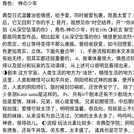
角色：
神の少年
典型日式温馨治愈情感，给予爱，同时被爱包裹，简直太爱了 昔
后，它又回到了你的手上 昔月，我想见你“时空结界，开” “你
验《从深空坠落的你》，角色-神の少年，时长10h 🌖前言
都是同类型作品，相比起来《从深空坠落的你》情感更加浓烈一
的思念，也让等待变得不那么难挨。曾经收获爱，如今回馈爱，
色更加真实，立体。下面先叠点甲： 1、手册流程和剧本文本部
有始无终，但其实都还挺重要的； 4、故事体量很大，情感点
绎以及部分和玩家的互动演绎； 从上述可以很明显看得出来
🌗剧本 这方宇宙，人类生活的地方为“浊世”，精怪生活的地
这里，人类和精怪可以和平共处，阴阳师和式神的故事，便开
灵，人类的阴阳师们，是时候封印祸蛇，还世界安宁了。 除了
少亲测Kami sama是这样的。 Ps：共有6个剧本还有不
验是爱情，妹妹，兄弟，核心是爱情。 兄弟初期很顶，中后
程加强；爱情可就太顶了，明明很温馨，很双向，但就是止不住
我的妹妹，从来没有为自己活过，欠她的太多太多了，呜呜呜
神奇，很得劲儿。 🌔流程 玩法元素比较多：非典型学院；
有烤鱼，还有牛丼饭，关东煮，太丰盛了。 道具也是茫茫多，