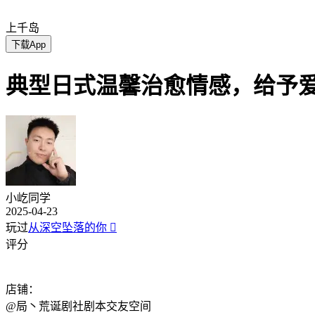
上千岛
下载App
典型日式温馨治愈情感，给予爱
小屹同学
2025-04-23
玩过
从深空坠落的你

评分
店铺：
@局丶荒诞剧社剧本交友空间