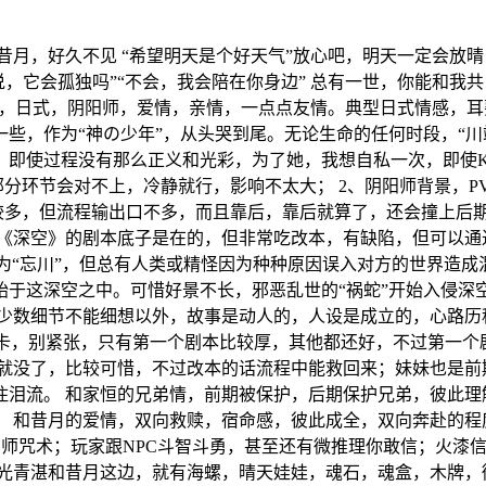
月，好久不见 “希望明天是个好天气”放心吧，明天一定会放晴
说，它会孤独吗”“不会，我会陪在你身边” 总有一世，你能和我共
 架空，日式，阴阳师，爱情，亲情，一点点友情。典型日式情感
些，作为“神の少年”，从头哭到尾。无论生命的任何时段，“川
即使过程没有那么正义和光彩，为了她，我想自私一次，即使K
分环节会对不上，冷静就行，影响不太大； 2、阴阳师背景，P
较多，但流程输出口不多，而且靠后，靠后就算了，还会撞上后期流
，《深空》的剧本底子是在的，但非常吃改本，有缺陷，但可以通
方为“忘川”，但总有人类或精怪因为种种原因误入对方的世界造
始于这深空之中。可惜好景不长，邪恶乱世的“祸蛇”开始入侵深
少数细节不能细想以外，故事是动人的，人设是成立的，心路历
少剧场大卡，别紧张，只有第一个剧本比较厚，其他都还好，不过第一个
期就没了，比较可惜，不过改本的话流程中能救回来；妹妹也是前
泪流。 和家恒的兄弟情，前期被保护，后期保护兄弟，彼此理
； 和昔月的爱情，双向救赎，宿命感，彼此成全，双向奔赴的程
阴阳师咒术；玩家跟NPC斗智斗勇，甚至还有微推理你敢信；火
光青湛和昔月这边，就有海螺，晴天娃娃，魂石，魂盒，木牌，