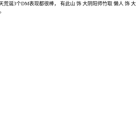
3个DM表现都很棒， 有此山 饰 大阴阳师竹取 懒人 饰 大
。