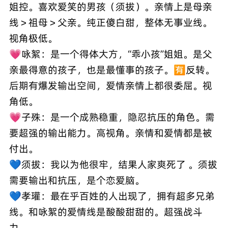
姐控。喜欢爱笑的男孩（须拔）。亲情上是母亲
线＞祖母＞父亲。纯正傻白甜，整体无事业线。
视角极低。
💗咏絮：是一个得体大方，“乖小孩”姐姐。是父
亲最得意的孩子，也是最懂事的孩子。🈶反转。
后期有爆发输出空间，爱情亲情上都很委屈。视
角低。
💗子殊：是一个成熟稳重，隐忍抗压的角色。需
要超强的输出能力。高视角。亲情和爱情都是被
付出。
💙须拔：我以为他很牢，结果人家爽死了 。须拔
需要输出和抗压，是个恋爱脑。
💙孝瓘：最在乎百姓的人出现了，拥有超多兄弟
线。和咏絮的爱情线是酸酸甜甜的。超强战斗
力。