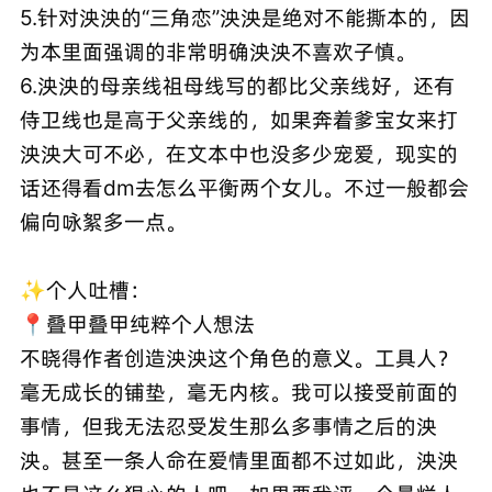
5.针对泱泱的“三角恋”泱泱是绝对不能撕本的，因
为本里面强调的非常明确泱泱不喜欢子慎。
6.泱泱的母亲线祖母线写的都比父亲线好，还有
侍卫线也是高于父亲线的，如果奔着爹宝女来打
泱泱大可不必，在文本中也没多少宠爱，现实的
话还得看dm去怎么平衡两个女儿。不过一般都会
偏向咏絮多一点。
✨个人吐槽：
📍叠甲叠甲纯粹个人想法
不晓得作者创造泱泱这个角色的意义。工具人？
毫无成长的铺垫，毫无内核。我可以接受前面的
事情，但我无法忍受发生那么多事情之后的泱
泱。甚至一条人命在爱情里面都不过如此，泱泱