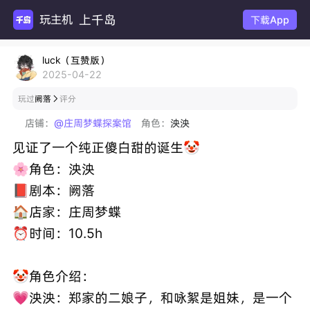
上千岛
玩主机游
下载App
luck（互赞版）
2025-04-22
玩过
阙落
评分

店铺：
@庄周梦蝶探案馆
角色：
泱泱
见证了一个纯正傻白甜的诞生🤡
🌸角色：泱泱
📕剧本：阙落
🏠店家：庄周梦蝶
⏰时间：10.5h
🤡角色介绍：
💗泱泱：郑家的二娘子，和咏絮是姐妹，是一个