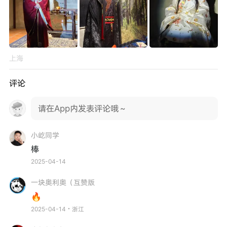
上海
评论
请在App内发表评论哦～
小屹同学
棒
2025-04-14
一块奥利奥（互赞版
🔥
2025-04-14・浙江