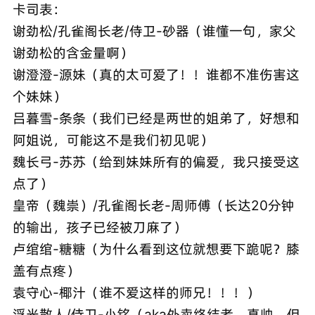
卡司表：
谢劲松/孔雀阁长老/侍卫-砂器（谁懂一句，家父
谢劲松的含金量啊）
谢澄澄-源妹（真的太可爱了！！谁都不准伤害这
个妹妹）
吕暮雪-条条（我们已经是两世的姐弟了，好想和
阿姐说，可能这不是我们初见呢）
魏长弓-苏苏（给到妹妹所有的偏爱，我只接受这
点了）
皇帝（魏崇）/孔雀阁长老-周师傅（长达20分钟
的输出，孩子已经被刀麻了）
卢绾绾-糖糖（为什么看到这位就想要下跪呢？膝
盖有点疼）
袁守心-椰汁（谁不爱这样的师兄！！！）
浮光散人/侍卫-小铭（aka外卖终结者，真帅，但