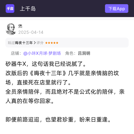
上千岛
下载App
烋
2025-04-14
玩过
晦夜十三年
评分

店铺：
@小咔X月球·梦剧场
角色：
吕洞明
砂器牛X，这句话我已经说腻了。
改版后的《晦夜十三年》几乎就是亲情脑的坟
场，直接死在店里就行了。
全员亲情陪伴，而且绝对不是公式化的陪伴，亲
人真的在等你回家。
即便前路迢迢，也望君珍重，盼来日重逢。