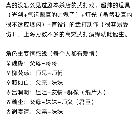
真的没怎么见过剧本杀店的武打戏，超帅的道具
（光剑+气运鼎真的帅爆了）+灯光（虽然我真的
很不适应爆闪）+有设计的武打动作（很容易受
伤），上海为数不多的高燃武打演绎就此诞生。
角色主要情感线（每个人都有爱情）：
♀魏淼：父母+哥哥
♀柳荧惑：师兄+师傅
♀甄如白：父亲+妹妹
♂吕洞明：姐姐+友情+群像（纸片人）
♂魏尘：父母+妹妹+师父（君臣）
♂谢宴清：父亲+妹妹