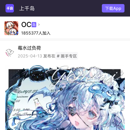
上千岛
下载App
OC
岛

1855377人加入
莓水过负荷
发布在
2025-04-13
# 画手专区