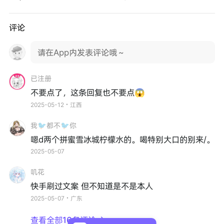
评论
请在App内发表评论哦～
已注册
不要点了，这条回复也不要点😱
2025-05-12・江西
我🐦都不🐦你
嗯d两个拼蜜雪冰城柠檬水的。喝特别大口的别来/。
2025-05-07
叽花
快手刷过文案 但不知道是不是本人
2025-05-07・广东
查看全部16条评论
