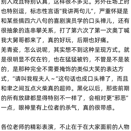
别入戏且特别认真，这样很不多见。另外在场上时
也特别逗，标志性言语“我讲两句儿”，严重怀疑是
和某些搞四六八句的喜剧演员学的口头禅儿，还有
很抽象的连串攀关系，打了第六次了第一次奥丁喊
我大舅哥都来了，真的好玩，后期也好痛。
羌青瓷，怎么说呢，其实想不到这种呈现方式。就
是很明显不仅在钓，也在猛猛被钓，不管是不是装
的，是那种完全不需要掩饰的类似大笑的表达方
式，“请叫我程夫人～”这句话也成口头禅了，而且
和聿之间互点火柴真的超帅。黑化以后，那些前期
的所有放肆都显得特别不一样了，会相对更“邪恶”
一点，眼神里有上位者的杀气，真的很带感。
各位老师的精彩表演，不止在于在大家面前的人物