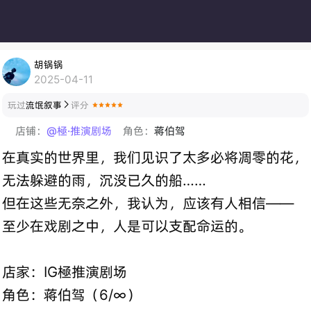
胡锅锅
2025-04-11
玩过
流氓叙事
评分

店铺：
@極·推演剧场
角色：
蒋伯驾
在真实的世界里，我们见识了太多必将凋零的花，
无法躲避的雨，沉没已久的船……
但在这些无奈之外，我认为，应该有人相信——
至少在戏剧之中，人是可以支配命运的。
店家：IG極推演剧场
角色：蒋伯驾（6/∞）