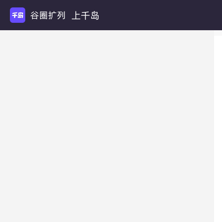
上千岛
谷圈扩列