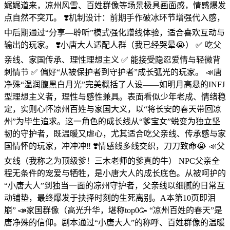
娓娓道来，凉州风雪、百姓群像等场景极具画面感，情感爆发
点自然不突兀。 ❣️机制设计：前期手作破冰环节增强代入感，
中后期通过“分享—聆听”模式强化蹭线体验，适合喜欢互动与
输出的玩家。 ❣️小唐大人适配人群（我已经哭晕😭） ✅ 吃父
亲线、家国传承、理性理想主义 ✅ 能接受隐忍爱情与轻微背
刺情节 ✅ 偏好“从被保护者到守护者”成长弧光的玩家。 📣唐
净殊“温润腹黑白月光”完美概括了人设——如明月高悬的INFJ
型理想主义者，理性与感性兼具。表面看似少年老成、情绪稳
定，实则心怀凉州百姓与家国大义，以“将长安的春天带回凉
州”为毕生追求。这一角色的成长线从“爹宝女”蜕变为独立坚
韧的守护者，既温暖又虐心，尤其适合吃父亲线、传承感与家
国情怀的玩家，冲冲冲‼️ ❣️情感线多线交织，刀刀致命😭 📣父
女线（我称之为顶级爹！三木老师的爹真的牛） NPC父亲全
程无条件的宠爱与牺牲，是小唐大人的成长底色。从被呵护的
“小唐大人”到独当一面的凉州守护者，父亲线以细腻的日常互
动铺垫，最终爆发于抉择时刻的生死离别。A本第10页即泪
崩” 📣家国群像（高光升华，堪称top0🥳 “凉州百姓的春天”是
唐净殊的信仰。剧本通过“小唐大人”的称呼、百姓群像的温暖