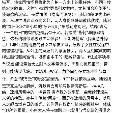
描写，将家国情怀具象化为守护一方水土的责任感。不同于传
统宏大叙事，这种“小家国”更易引发共鸣，尤其适合吃传承与
使命感的玩家。 📣爱情线（隐晦而深刻☹️ ️与陆迟的CP线比较
淡，从理性博弈到双向奔赴，两人身份悬殊却彼此救赎。陆迟
的“春日迟迟”与小唐的“凉州明月”形成诗意对照，结局“没有
下一个明日”的留白更是后劲十足。若接受“背刺”与隐忍情
感，这条线将带来极致虐恋体验！ 📣姐妹情谊（简直意外惊
喜✌🏻 与公主魏南嘉的君臣兼挚友关系，展现了女性在权谋中
的惺惺相惜。从公主的跋扈到为家国低头，两人互相成就的羁
绊远超俗套闺蜜情，堪称剧本中的“隐藏彩蛋”。 ❣️注意事项与
争议点 阅读量较大⚠️剧本文字量偏多，需耐心梳理细节，否
则可能错过伏笔。 ❣️背刺与权谋，角色间存在立场冲突与算
计，介意“被背叛”的玩家需谨慎。 ❣️CP体验依赖互动，陆迟线
需玩家主动拉羁绊，沉默寡言可能导致情感断层。 📣📣总
结：凉州风雪中的一捧春意 唐净殊的故事是一曲献给理想主
义者的挽歌。她并非传统“团宠”，而是在凉州的风雪中，以凡
人之躯点燃春日的微光。若你愿在权谋与情感的撕扯中，体味
“守护”的重量，小唐大人将带你踏上一场泪与悟交织的沉浸之