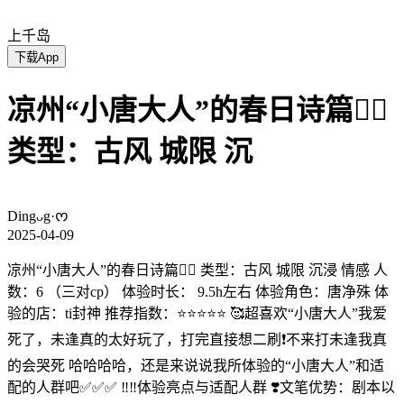
上千岛
下载App
凉州“小唐大人”的春日诗篇✌🏻
类型：古风 城限 沉
Dingᴗg·ᰔ
2025-04-09
凉州“小唐大人”的春日诗篇✌🏻 类型：古风 城限 沉浸 情感 人
数：6 （三对cp） 体验时长： 9.5h左右 体验角色：唐净殊 体
验的店：ti封神 推荐指数：⭐⭐⭐⭐⭐ 🥰超喜欢“小唐大人”我爱
死了，未逢真的太好玩了，打完直接想二刷❗️不来打未逢我真
的会哭死 哈哈哈哈，还是来说说我所体验的“小唐大人”和适
配的人群吧✅✅✅ ‼️‼️体验亮点与适配人群 ❣️文笔优势：剧本以