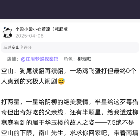
小梁小梁小心着凉（减肥版
2025-04-08
玩过
空山
评分

店铺：
@庄周梦蝶探案馆
角色：
柳烟归
空山：狗尾续貂再续貂，一场鸡飞蛋打但最终0个
人爽到的究极大闹剧😅
打两星，一星给阴柳的绝美爱情，半星给这歹毒猎
奇但出奇好吃的父亲线，还有半颗星，给我透过柳
燕庭看到的属于华玉楼的故人之姿——7.5绝不是
空山的下限，南山先生，求求你回家吧，带着南墙