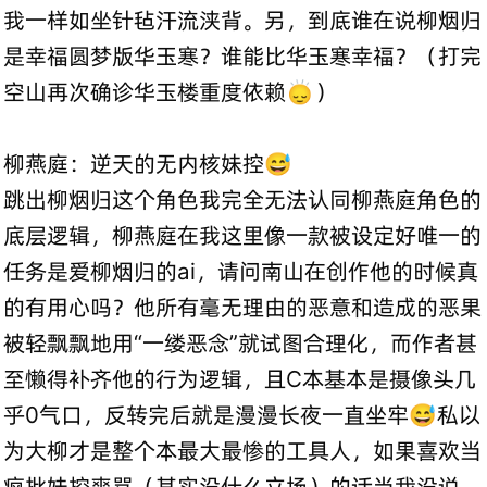
我一样如坐针毡汗流浃背。另，到底谁在说柳烟归
是幸福圆梦版华玉寒？谁能比华玉寒幸福？（打完
空山再次确诊华玉楼重度依赖🙂‍↕️）
柳燕庭：逆天的无内核妹控😅
跳出柳烟归这个角色我完全无法认同柳燕庭角色的
底层逻辑，柳燕庭在我这里像一款被设定好唯一的
任务是爱柳烟归的ai，请问南山在创作他的时候真
的有用心吗？他所有毫无理由的恶意和造成的恶果
被轻飘飘地用“一缕恶念”就试图合理化，而作者甚
至懒得补齐他的行为逻辑，且C本基本是摄像头几
乎0气口，反转完后就是漫漫长夜一直坐牢😅私以
为大柳才是整个本最大最惨的工具人，如果喜欢当
疯批妹控爽骂（其实没什么立场）的话当我没说。