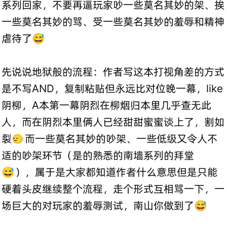
系列回家，不要再逼玩家吵一些莫名其妙的架、挨
一些莫名其妙的骂、受一些莫名其妙的羞辱和精神
虐待了😅
先说说地狱般的流程：作者写这本打视角差的方式
是不写AND，复制粘贴但永远比对位晚一幕，like
阴柳，A本第一幕阴烈在柳烟归本里几乎查无此
人，而在阴烈本里俩人已经甜甜蜜蜜谈上了，割如
裂🙂‍↔️而一些莫名其妙的吵架、一些低级又令人不
适的吵架环节（是的熟悉的南墙系列的拜堂
😅），属于是大家都知道作者什么意思但是只能
硬着头皮继续整个流程，走个形式互相骂一下，一
场巨大的对玩家的羞辱测试，南山你做到了😅