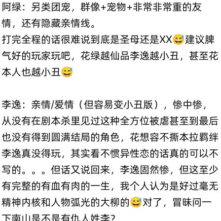
阿绿：另类团宠，群像+宠物+非常非常重的友
情，还有隐藏亲情线。
打完全程的话很难说到底是圣母还是XX😅建议脾
气好的玩家玩吧，花绿越仙品李逸越小丑，甚至花
本人也越小丑😅
李逸：亲情/爱情（但容易变小丑版），惨中惨，
从没有在剧本杀里见过这种全方位被虐甚至到最后
也没有得到圆满结局的角色，花想容不撕本拉羁绊
李逸真没得玩，其实看不惯异性恋的话真的可以不
写的。。。但话又说回来，李逸固然惨，但这至少
有完整的有血有肉的一生，我个人认为是好过毫无
精神内核和人物弧光的大柳的😅对了，冒昧问一
下南山是不是有仇人姓李？