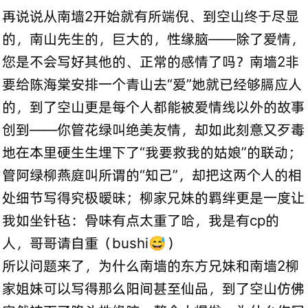
再说说从南墙2开始就有所端倪、到空山终于尽显
的，南山先生的，巨大的，性缘脑——除了爱情，
您是不会写好其他的、正常的感情了吗？南墙2非
要给陈海棠安排一个青山去“爱”她就已经够膈应人
的，到了空山更是每个人都能被爱情线以外的故事
创到——你管花绿叫绝美友情，却如此刻意又歹毒
地在本里硬生生埋下了“我要救我的姑娘”的联动；
管阿绿柳燕庭叫所谓的“知己”，却把这两个人的相
处细节写得究极暧昧；柳家兄妹的羁绊更是一度让
我如坐针毡：骨味有点太重了哈，我是有cp的
人，哥哥请自重（bushi😅）
所以问题来了，为什么南墙的东方兄妹和南墙2柳
家姐妹可以写得那么阳间甚至仙品，到了空山仿佛