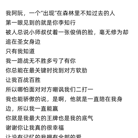
我阿阮，一个“出现”在森林里不知过去的人
第一眼见到的就是你李知行
被人总说小师叔仗着一张俊俏的脸，毫无修为却
追在圣女身边
只有我知道
我一路战无不胜多亏了有你
你总能在最关键时找到对方软肋
让我百战百胜
所以哪怕面对对方嘲讽我们二打一
我也能骄傲的说，是啊，他就是一直陪在我身
边，所以我一直能赢
你就是我最大的王牌也是我的底气
谢谢你让我真的很幸福
让没有记忆的我拥有全部的爱