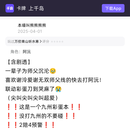
上千岛
卡牌交易
下载App
本喵叫熊熊熊熊
2025-04-01
玩过
万仞青山听水寒
评分

角色：
阿沅
【含剧透】
一辈子为师父沉沦🥹
喜欢谢泠爱谢无双师父线的快去打阿沅！
联动彩蛋刀到哭麻了😭
（尖叫尖叫尖叫超爱）
❗️❗️这是一个九州彩蛋本❗️❗️
❗️❗️没打九州的不要碰❗️❗️
❗️❗️2陪4预警❗️❗️