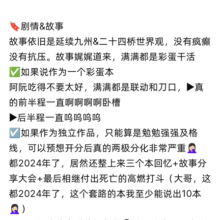
🔖剧情&故事
故事依旧是延续九州&二十四桥世界观，没有疯癫
没有抗压。故事娓娓道来，满满都是彩蛋干活
✅如果说作为一个彩蛋本
阿阮吃得不要太好，满满都是联动和刀口，▶️真
的前半程一直啊啊啊啊卧槽
▶️后半程一直呜呜呜呜
☑️如果作为独立作品，只能算是勉勉强强及格
线，可以预想开分后真的两极分化非常严重🤦🏻‍♀️
都2024年了，居然还整上来三个本回忆+故事分
享大会+最后相继付出死亡的高燃打斗（大哥，这
都2024年了，这个套路的本我至少能说出10本
🤦🏻‍♀️）