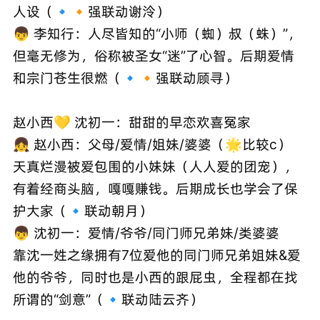
人设（🔹🔸强联动谢泠）
👦 李知行：人尽皆知的“小师（蜘）叔（蛛）”，
但毫无修为，俗称被圣女“迷”了心智。后期爱情
和宗门苍生很燃（🔹🔸强联动顾寻）
赵小西💛 沈初一：甜甜的早恋欢喜冤家
👧 赵小西：父母/爱情/姐妹/婆婆（🌟比较c）
天真烂漫被爱包围的小妹妹（人人爱的团宠），
有着经商头脑，嘎嘎赚钱。后期成长也学会了保
护大家（🔹联动朝月）
👦 沈初一：爱情/爷爷/同门师兄弟妹/类婆婆
靠沈一姓之缘拥有7位爱他的同门师兄弟姐妹&爱
他的爷爷，同时也是小西的跟屁虫，全程都在找
所谓的“剑意”（🔹联动陆云齐）