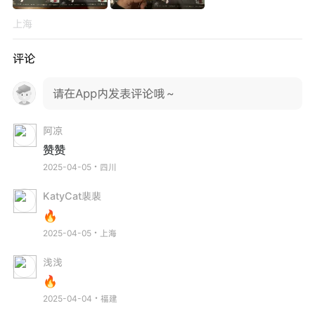
上海
评论
请在App内发表评论哦～
阿凉
赞赞
2025-04-05・四川
KatyCat裴裴
🔥
2025-04-05・上海
浅浅
🔥
2025-04-04・福建