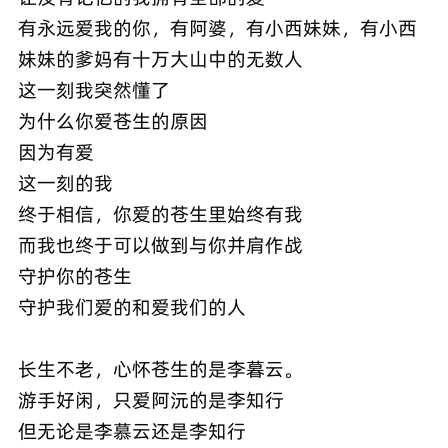
有永远爱我的你，有阿婆，有小西妹妹，有小西
妹妹的爹妈有十万大山中的无数人
这一刻我突然懂了
为什么你爱苍生的原因
因为有爱
这一刻的我
终于相信，你爱的苍生里始终有我
而我也终于可以做到与你并肩作战
守护你的苍生
守护我们爱的和爱我们的人
长生不老，心怀苍生的是李暮云。
游手好闲，只爱阿沅的是李知行
但无论是李慕云还是李知行