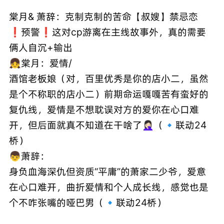
棠月& 萧辞：克制克制的苦命【叔嫂】禁忌恋
❗️预警❗这对cp游离在主线故事外，真的需要
俩人自沉+输出
👧棠月：爱情/
酒馆老板娘（对，百里优秀是你的店小二，虽然
是个不称职的店小二）前期命运嘎嘎苦有蛮好的
复仇线，爱情是不想耽误对方的爱你在心口难
开，但后面就真不知道在干啥了🤦🏻‍♀️（🔹联动24
桥）
👦萧辞：
身负血海深仇但资质“平庸”的萧家二少爷，爱意
在心口难开，曲折爱情和个人成长线，感觉也是
个不咋张嘴的哑巴男（🔹联动24桥）