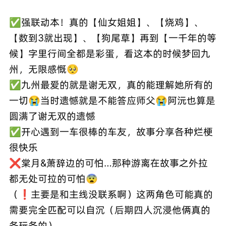
✅强联动本！真的【仙女姐姐】、【烧鸡】、
【数到3就出现】、【狗尾草】再到【一千年的等
候】字里行间全都是彩蛋，看这本的时候梦回九
州，无限感慨🥺
✅九州最爱的就是谢无双，真的能理解她所有的
一切😭当时遗憾就是不能答应师父😭阿沅也算是
圆满了谢无双的遗憾
✅开心遇到一车很棒的车友，故事分享各种烂梗
很快乐
❌棠月&萧辞边的可怕…那种游离在故事之外拉
都无处可拉的可怕😨
（❗️主要是和主线没联系啊）这两角色可能真的
需要完全匹配可以自沉（后期四人沉浸他俩真的
各玩各的）