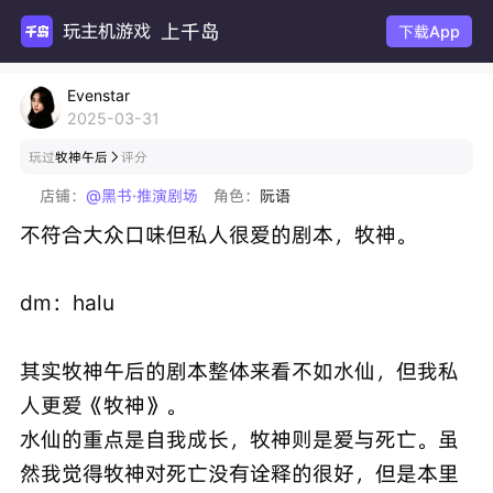
上千岛
玩主机游戏
下载App
Evenstar
2025-03-31
玩过
牧神午后
评分

店铺：
@黑书·推演剧场
角色：
阮语
不符合大众口味但私人很爱的剧本，牧神。
dm：halu
其实牧神午后的剧本整体来看不如水仙，但我私
人更爱《牧神》。
水仙的重点是自我成长，牧神则是爱与死亡。虽
然我觉得牧神对死亡没有诠释的很好，但是本里