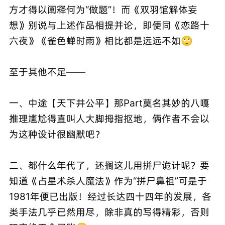
方才得以阐释何为“做题”！而《双羽馆解体妄
想》别说与上述作品相提并论，即便同《恋路十
六夜》《雀色蝉时雨》相比都是远远不如🙄
至于其他不足——
一、中途【天下井公平】那Part莫名其妙的八嘎
推理尴尬得直叫人大脚拇指抠地，俩作者不会以
为这种设计很幽默吧？
二、都什么年代了，还搁这儿用拼尸诡计呢？要
知道《占星术杀人魔法》作为“拼尸鼻祖”可是于
1981年便已出版！经过长达四十四年的发展，各
类手法几乎已然用尽，除非真的写得精彩，否则