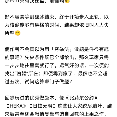
那Part只有我在盘，谁懂啊🙂‍↔️
好不容易等到破冰结束，终于开始步入正轨，以
为核诡能多有逼格的时候，结果却依旧叫人大失
所望😑
俩作者不会真以为用「穷举法」做题是件很有趣
的事吧？先决条件既已全部给出，那么玩家只需
一步步地往里套就行了。运气好的话，一次便能
找出“凶躯”所在；即便霉到家了，最多也不会超
过五次，试问这算哪门子做题？
回想玩过的优秀做题本，像《比莉尔公约》
《HEKA》《日蚀无明》这些让大家绞尽脑汁，结
束后甚至还会激情复盘与暗自回味的上乘之作，