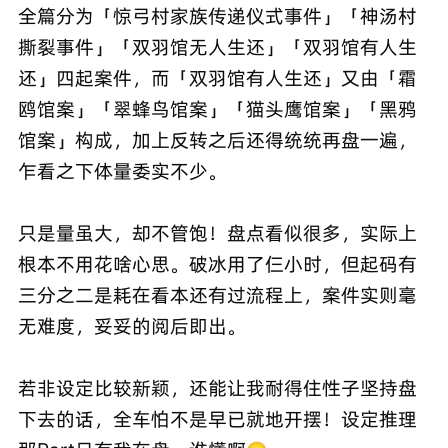
全篇分为「惊弓村家族传递仪式事件」「神汤村
撕裂事件」「双羽馆无人生还」「双羽馆有人生
还」四起案件，而「双羽馆有人生还」又由「霜
鸥馆案」「翠蜂鸟馆案」「猫头鹰馆案」「黑鸦
馆案」构成，加上反转之后还得统统再盘一遍，
乍看之下体量委实不少。
只是量虽大，却不管饱！盘点看似很多，实际上
根本不用花啥心思。破冰用了仨小时，但起码有
三分之二是耗在看本还有过流程上，案件实则毫
无难度，妥妥的阅后即出。
若非设定比较新颖，还能让我耐得住性子坚持盘
下去的话，全车怕不是早已就地开摆！设定推理