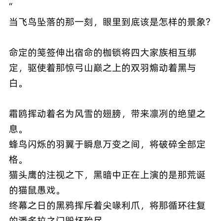
“
当飞鸟坠落的那一刻，眼里到底该是怎样的景象?
命定的笺签伸出宿命的枷锁将四大家族相互绑
定，驱使着那惊弓山巅之上的双羽煽动着黑与
白。
霜鸥挥动着名为风雪的翅膀，带来凛冽的绝望之
息。
蜂鸟闪烁的羽翼于瞬息万变之间，将破碎全部定
格。
猫头鹰的注视之下，黑暗中正在上演的是那荒诞
的猫鼠愚戏。
终幕之日的黑鸦挥斥着尖喙利爪，将那循环往复
的潘多拉之门毁坏殆尽。