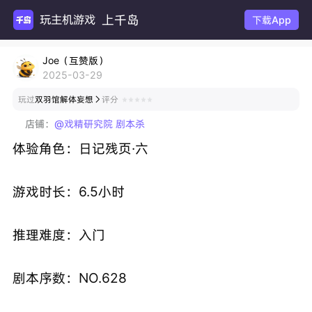
上千岛
玩主机游戏
下载App
Joe（互赞版）
2025-03-29
玩过
双羽馆解体妄想
评分

店铺：
@戏精研究院 剧本杀
体验角色：日记残页·六
游戏时长：6.5小时
推理难度：入门
剧本序数：NO.628