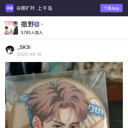
上千岛
谷圈扩列
下载App
撒野
岛

5785人加入
_SK3I
2025-03-16