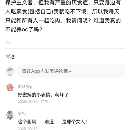
保护主义者，但我有严重的厌食症，只要身边有
人吃素食(包括自己)我就吃不下饭，所以我每天
只能和所有人一起吃肉，我请问呢？难道我真的
不能养oc了吗？
浙江
评论
请在App内发表评论哦～
送延安p
好傲娇的小表情，萌坏了
2025-03-16・广东
枭祁
这个画风……难道……是那个女人！
2025-03-15